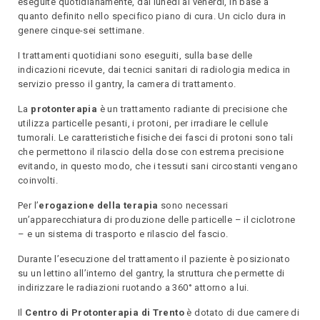
eseguite quotidianamente, dal lunedì al venerdì, in base a
quanto definito nello specifico piano di cura. Un ciclo dura in
genere cinque-sei settimane.
I trattamenti quotidiani sono eseguiti, sulla base delle
indicazioni ricevute, dai tecnici sanitari di radiologia medica in
servizio presso il gantry, la camera di trattamento.
La
protonterapia
è un trattamento radiante di precisione che
utilizza particelle pesanti, i protoni, per irradiare le cellule
tumorali. Le caratteristiche fisiche dei fasci di protoni sono tali
che permettono il rilascio della dose con estrema precisione
evitando, in questo modo, che i tessuti sani circostanti vengano
coinvolti.
Per l’
erogazione della terapia
sono necessari
un’apparecchiatura di produzione delle particelle – il ciclotrone
– e un sistema di trasporto e rilascio del fascio.
Durante l’esecuzione del trattamento il paziente è posizionato
su un lettino all’interno del gantry, la struttura che permette di
indirizzare le radiazioni ruotando a 360° attorno a lui.
Il
Centro di Protonterapia di Trento
è dotato di due camere di